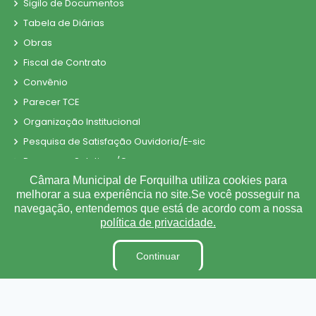
Sigilo de Documentos
Tabela de Diárias
Obras
Fiscal de Contrato
Convênio
Parecer TCE
Organização Institucional
Pesquisa de Satisfação Ouvidoria/E-sic
Processos Seletivos/Concursos
Câmara Municipal de Forquilha utiliza cookies para
Processo de Contratação Eletrônico
melhorar a sua experiência no site.Se você posseguir na
Tabela de Diárias
navegação, entendemos que está de acordo com a nossa
Terceirizados
política de privacidade.
Inidôneas
Continuar
Relatório de Gestão Municipal
Verbas Indenizatórias
Projetos de Leis e Atos Infralegais