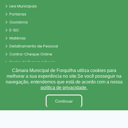
Leis Municipais
Portarias
Ouvidoria
E-SIC
Matérias
Detalhamento de Pessoal
Contra-Cheque Online
Radar da Transparência
LAI
Câmara Municipal de Forquilha utiliza cookies para
melhorar a sua experiência no site.Se você posseguir na
Estagiários
navegação, entendemos que está de acordo com a nossa
Perguntas e Respostas
política de privacidade.
LGPD
Continuar
Sigilo de Documentos
Tabela de Diárias
Obras
Fiscal de Contrato