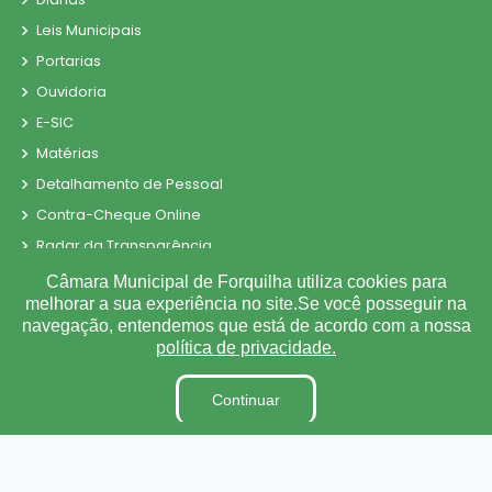
Leis Municipais
Portarias
Ouvidoria
E-SIC
Matérias
Detalhamento de Pessoal
Contra-Cheque Online
Radar da Transparência
LAI
Câmara Municipal de Forquilha utiliza cookies para
melhorar a sua experiência no site.Se você posseguir na
Estagiários
navegação, entendemos que está de acordo com a nossa
Perguntas e Respostas
política de privacidade.
LGPD
Sigilo de Documentos
Continuar
Tabela de Diárias
Obras
Fiscal de Contrato