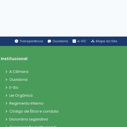
25/05/2026
OUTRAS PUBLICAÇÕES: 2 / 2026
Planejamento Estratégico Bienal
Transparência
Ouvidoria
e-SIC
Mapa do Site
2025/2026
21/05/2026
Institucional
A Câmara
INFORMATIVO: 001/2025 / 2026
Ouvidoria
TERMO DE HOMOLGAÇÃO
E-Sic
RESULTADO FINAL DO CONCURSO
Lei Orgânica
PÚBLICO 001/2025
Regimento Interno
19/05/2026
Código de Ética e conduta
Dicionário Legislativo