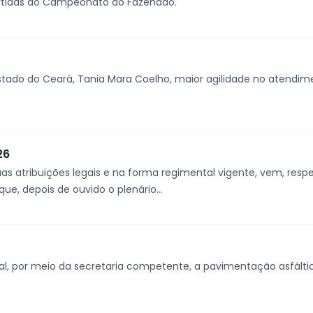
artidas do Campeonato do Fazendão.
stado do Ceará, Tania Mara Coelho, maior agilidade no atendi
26
uas atribuições legais e na forma regimental vigente, vem, resp
ue, depois de ouvido o plenário...
al, por meio da secretaria competente, a pavimentação asfálti