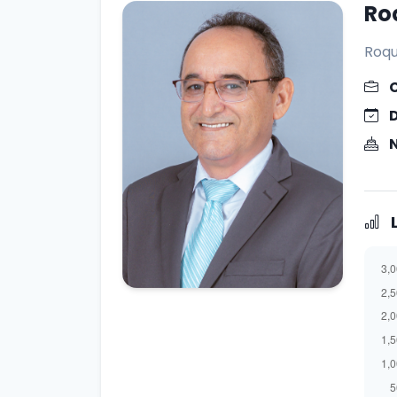
Ro
Roqu
L