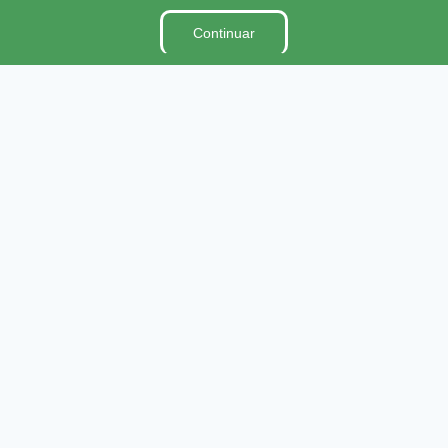
Continuar
Institucional
A Câmara
Ouvidoria
E-Sic
Lei Orgânica
Regimento Interno
Código de Ética e conduta
Dicionário Legislativo
Organização Institucional
Acesso à Informação
Licitações
Contratos na Integra
Publicações