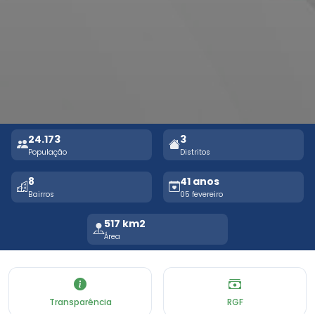
24.173
3
População
Distritos
8
41 anos
Bairros
05 fevereiro
517 km2
Área
Transparência
RGF