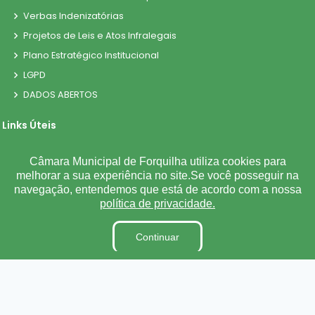
Verbas Indenizatórias
Projetos de Leis e Atos Infralegais
Plano Estratégico Institucional
LGPD
DADOS ABERTOS
Links Úteis
Municípios Licitações
Câmara Municipal de Forquilha utiliza cookies para
melhorar a sua experiência no site.Se você posseguir na
TJCE
navegação, entendemos que está de acordo com a nossa
Trabalho e Emprego
política de privacidade.
TRE
TCE
Continuar
©
2026
Plugwin Sistemas
. Todos os direitos reservados.