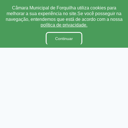
Câmara Municipal de Forquilha utiliza cookies para
A Câmara
melhorar a sua experiência no site.Se você posseguir na
Ouvidoria
navegação, entendemos que está de acordo com a nossa
E-Sic
política de privacidade.
Lei Orgânica
Continuar
Regimento Interno
Código de Ética e conduta
Dicionário Legislativo
Organização Institucional
Acesso à Informação
Licitações
Contratos na Integra
Publicações
Diárias
Leis Municipais