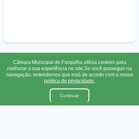
Transparência
Ouvidoria
e-SIC
Mapa do Site
Câmara Municipal de Forquilha utiliza cookies para
melhorar a sua experiência no site.Se você posseguir na
navegação, entendemos que está de acordo com a nossa
Institucional
política de privacidade.
A Câmara
Continuar
Ouvidoria
E-Sic
Lei Orgânica
Regimento Interno
Código de Ética e conduta