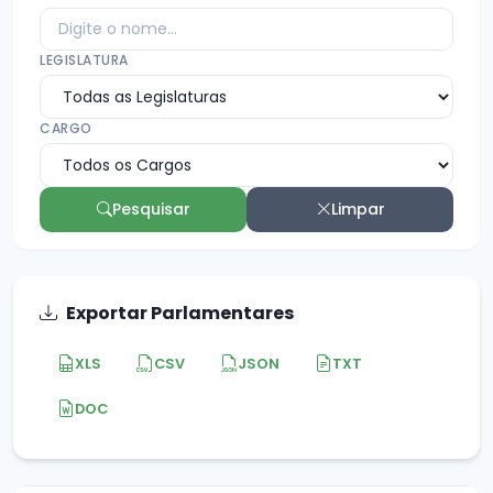
LEGISLATURA
CARGO
Pesquisar
Limpar
Exportar Parlamentares
XLS
CSV
JSON
TXT
DOC