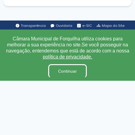
Transparência
Ouvidoria
e-SIC
Mapa do Site
Câmara Municipal de Forquilha utiliza cookies para
Institucional
melhorar a sua experiência no site.Se você posseguir na
navegação, entendemos que está de acordo com a nossa
política de privacidade.
A Câmara
Ouvidoria
Continuar
E-Sic
Lei Orgânica
Regimento Interno
Código de Ética e conduta
Dicionário Legislativo
Organização Institucional
Acesso à Informação