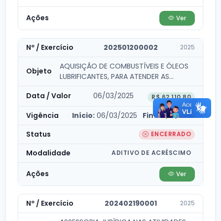
Ver
202501200002
2025
AQUISIÇÃO DE COMBUSTÍVEIS E ÓLEOS
LUBRIFICANTES, PARA ATENDER AS
NECESSIDADES DA CÂMARA...
06/03/2025
R$ 62.110,80
Início:
06/03/2025
Fim:
31/12/2025
ENCERRADO
ADITIVO DE ACRÉSCIMO
Ver
202402190001
2025